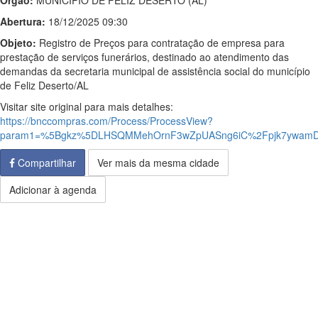
Órgão:
MUNICIPIO DE FELIZ DESERTO (AL)
Abertura:
18/12/2025 09:30
Objeto:
Registro de Preços para contratação de empresa para
prestação de serviços funerários, destinado ao atendimento das
demandas da secretaria municipal de assistência social do município
de Feliz Deserto/AL
Visitar site original para mais detalhes:
https://bnccompras.com/Process/ProcessView?
param1=%5Bgkz%5DLHSQMMehOrnF3wZpUASng6iC%2Fpjk7ywamD
Compartilhar
Ver mais da mesma cidade
Adicionar à agenda