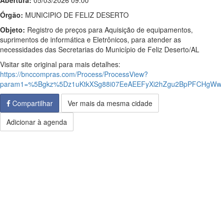
Abertura:
05/03/2026 09:00
Órgão:
MUNICIPIO DE FELIZ DESERTO
Objeto:
Registro de preços para Aquisição de equipamentos,
suprimentos de informática e Eletrônicos, para atender as
necessidades das Secretarias do Município de Feliz Deserto/AL
Visitar site original para mais detalhes:
https://bnccompras.com/Process/ProcessView?
param1=%5Bgkz%5Dz1uKtkXSg88i07EeAEEFyXi2hZgu2BpPFCHgW
Compartilhar
Ver mais da mesma cidade
Adicionar à agenda