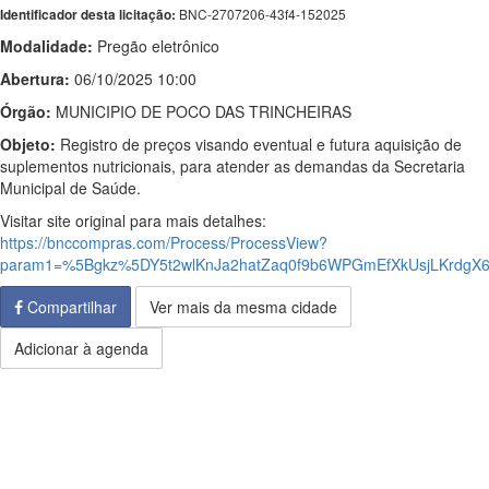
BNC-2707206-43f4-152025
Identificador desta licitação:
Modalidade:
Pregão eletrônico
Abertura:
06/10/2025 10:00
Órgão:
MUNICIPIO DE POCO DAS TRINCHEIRAS
Objeto:
Registro de preços visando eventual e futura aquisição de
suplementos nutricionais, para atender as demandas da Secretaria
Municipal de Saúde.
Visitar site original para mais detalhes:
https://bnccompras.com/Process/ProcessView?
param1=%5Bgkz%5DY5t2wlKnJa2hatZaq0f9b6WPGmEfXkUsjLKrdgX
Compartilhar
Ver mais da mesma cidade
Adicionar à agenda