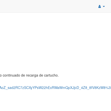
ço continuado de recarga de cartucho.
AoZ_sad2RC7zSCXyYPsW22hExRWaWmQpXJjcD_4Z8_8fV8KzW8%3