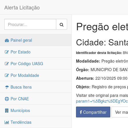
Alerta Licitação
Pregão ele
Cidade: Sant
Painel geral
Por Estado
BNC
Identificador desta licitação:
Modalidade:
Pregão eletrôn
Por Código UASG
Órgão:
MUNICIPIO DE SAN
Por Modalidade
Abertura:
22/10/2025 09:00
Objeto:
Registro de preços 
Busca Itens
Visitar site original para mai
Por CNAE
param1=%5Bgkz%5DEgYOc
Municípios
Compartilhar
Ver ma
Tendências