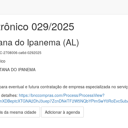
trônico 029/2025
ana do Ipanema (AL)
-2708006-ca6d-0292025
ico
TANA DO IPANEMA
para eventual e futura contratação de empresa especializada no servi
s detalhes:
https://bnccompras.com/Process/ProcessView?
nXDBeptcXTGNA2DhJ3uep7ZcnDN4TF2W5NQbYPimSwY0RoEvcSub
is da mesma cidade
Adicionar à agenda