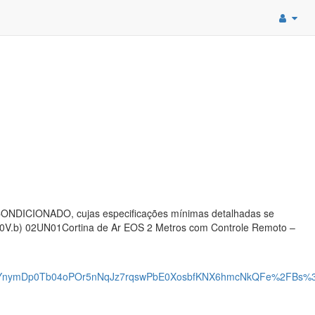
CONDICIONADO, cujas especificações mínimas detalhadas se
220V.b) 02UN01Cortina de Ar EOS 2 Metros com Controle Remoto –
YnymDp0Tb04oPOr5nNqJz7rqswPbE0XosbfKNX6hmcNkQFe%2FBs%