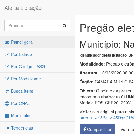
Alerta Licitação
Pregão ele
Município: Na
Painel geral
Por Estado
BNC
Identificador desta licitação:
Modalidade:
Pregão eletrôn
Por Código UASG
Abertura:
16/03/2026 08:00
Por Modalidade
Órgão:
CAMARA MUNICIPA
Objeto:
O objeto da presen
Busca Itens
encontram abaixo: a) 01UN0
Modelo EOS-CER20, 220V
Por CNAE
Visitar site original para mai
Municípios
param1=%5Bgkz%5DqsZ1A
Tendências
Compartilhar
Ver ma