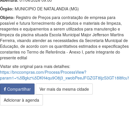
Abertura:
01/04/2026 09:00
Órgão:
MUNICIPIO DE NATALANDIA (MG)
Objeto:
Registro de Preços para contratação de empresa para
possível e futura fornecimento de produtos e materiais de limpeza,
reagentes e equipamentos a serem utilizados para manutenção e
limpeza da piscina situada Escola Municipal Major Jefferson Martins
Ferreira, visando atender as necessidades da Secretaria Municipal de
Educação, de acordo com os quantitativos estimados e especificações
constantes no Termo de Referência - Anexo I, parte integrante do
presente edital
Visitar site original para mais detalhes:
https://bnccompras.com/Process/ProcessView?
param1=%5Bgkz%5DKH4qu9O8j3_xwobPeeJFGZGT8ljzS3GT18l8fcu
Compartilhar
Ver mais da mesma cidade
Adicionar à agenda