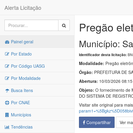
Alerta Licitação
Pregão ele
Município: Sa
Painel geral
Por Estado
BNC
Identificador desta licitação:
Modalidade:
Pregão eletrôn
Por Código UASG
Órgão:
PREFEITURA DE SA
Por Modalidade
Abertura:
10/03/2026 08:15
Objeto:
O fornecimento de 
Busca Itens
DO SISTEMA DE REGISTR
Por CNAE
Visitar site original para mai
param1=%5Bgkz%5D058biv
Municípios
Compartilhar
Ver ma
Tendências