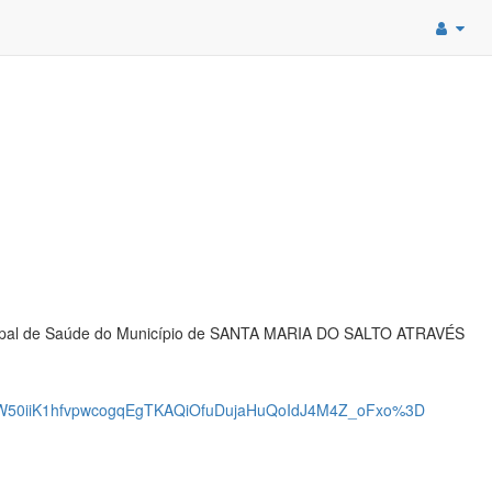
cipal de Saúde do Município de SANTA MARIA DO SALTO ATRAVÉS
50iiK1hfvpwcogqEgTKAQiOfuDujaHuQoIdJ4M4Z_oFxo%3D