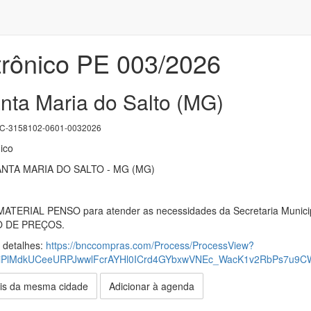
trônico PE 003/2026
nta Maria do Salto (MG)
-3158102-0601-0032026
ico
NTA MARIA DO SALTO - MG (MG)
MATERIAL PENSO para atender as necessidades da Secretaria Muni
O DE PREÇOS.
s detalhes:
https://bnccompras.com/Process/ProcessView?
iPlMdkUCeeURPJwwlFcrAYHl0ICrd4GYbxwVNEc_WacK1v2RbPs7u9CW
is da mesma cidade
Adicionar à agenda