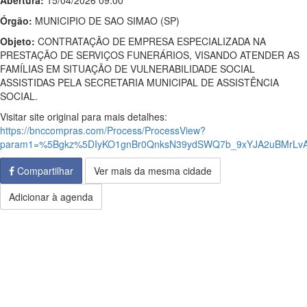
Abertura:
15/04/2026 09:00
Órgão:
MUNICIPIO DE SAO SIMAO (SP)
Objeto:
CONTRATAÇÃO DE EMPRESA ESPECIALIZADA NA
PRESTAÇÃO DE SERVIÇOS FUNERÁRIOS, VISANDO ATENDER AS
FAMÍLIAS EM SITUAÇÃO DE VULNERABILIDADE SOCIAL
ASSISTIDAS PELA SECRETARIA MUNICIPAL DE ASSISTÊNCIA
SOCIAL.
Visitar site original para mais detalhes:
https://bnccompras.com/Process/ProcessView?
param1=%5Bgkz%5DIyKO1gnBr0QnksN39ydSWQ7b_9xYJA2uBMrLv
Compartilhar
Ver mais da mesma cidade
Adicionar à agenda