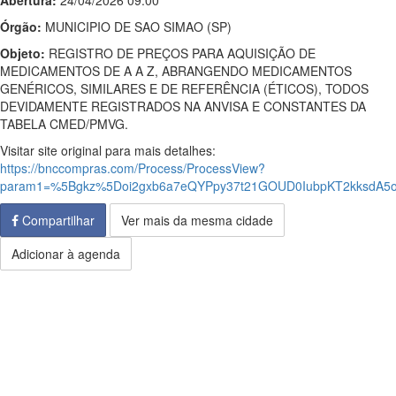
Abertura:
24/04/2026 09:00
Órgão:
MUNICIPIO DE SAO SIMAO (SP)
Objeto:
REGISTRO DE PREÇOS PARA AQUISIÇÃO DE
MEDICAMENTOS DE A A Z, ABRANGENDO MEDICAMENTOS
GENÉRICOS, SIMILARES E DE REFERÊNCIA (ÉTICOS), TODOS
DEVIDAMENTE REGISTRADOS NA ANVISA E CONSTANTES DA
TABELA CMED/PMVG.
Visitar site original para mais detalhes:
https://bnccompras.com/Process/ProcessView?
param1=%5Bgkz%5Doi2gxb6a7eQYPpy37t21GOUD0IubpKT2kksdA5o
Compartilhar
Ver mais da mesma cidade
Adicionar à agenda