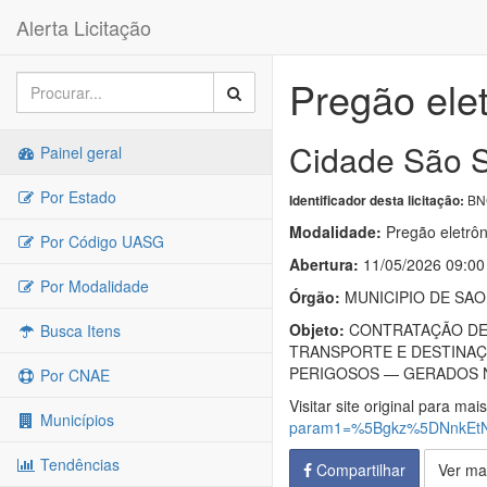
Alerta Licitação
Pregão ele
Cidade São S
Painel geral
Por Estado
BNC
Identificador desta licitação:
Modalidade:
Pregão eletrôn
Por Código UASG
Abertura:
11/05/2026 09:00
Por Modalidade
Órgão:
MUNICIPIO DE SAO
Objeto:
CONTRATAÇÃO DE 
Busca Itens
TRANSPORTE E DESTINAÇ
PERIGOSOS — GERADOS N
Por CNAE
Visitar site original para mai
Municípios
param1=%5Bgkz%5DNnkEt
Tendências
Compartilhar
Ver ma