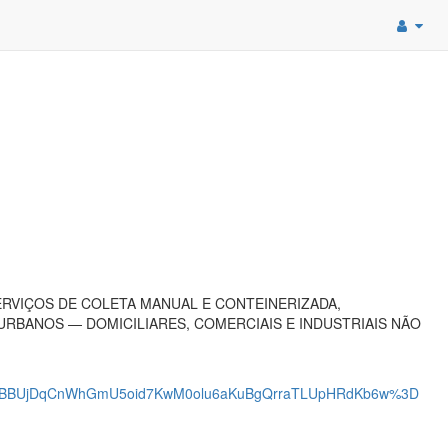
RVIÇOS DE COLETA MANUAL E CONTEINERIZADA,
RBANOS — DOMICILIARES, COMERCIAIS E INDUSTRIAIS NÃO
fCBBUjDqCnWhGmU5oid7KwM0olu6aKuBgQrraTLUpHRdKb6w%3D