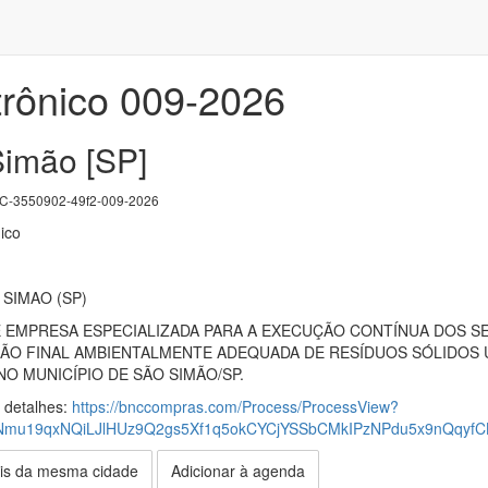
trônico 009-2026
imão [SP]
-3550902-49f2-009-2026
ico
 SIMAO (SP)
EMPRESA ESPECIALIZADA PARA A EXECUÇÃO CONTÍNUA DOS SE
ÃO FINAL AMBIENTALMENTE ADEQUADA DE RESÍDUOS SÓLIDOS U
O MUNICÍPIO DE SÃO SIMÃO/SP.
s detalhes:
https://bnccompras.com/Process/ProcessView?
Nmu19qxNQiLJlHUz9Q2gs5Xf1q5okCYCjYSSbCMkIPzNPdu5x9nQqy
is da mesma cidade
Adicionar à agenda