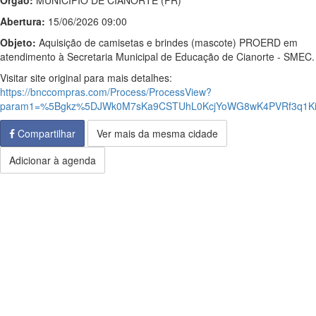
Órgão:
MUNICIPIO DE CIANORTE (PR)
Abertura:
15/06/2026 09:00
Objeto:
Aquisição de camisetas e brindes (mascote) PROERD em
atendimento à Secretaria Municipal de Educação de Cianorte - SMEC.
Visitar site original para mais detalhes:
https://bnccompras.com/Process/ProcessView?
param1=%5Bgkz%5DJWk0M7sKa9CSTUhL0KcjYoWG8wK4PVRf3q1Ki
Compartilhar
Ver mais da mesma cidade
Adicionar à agenda