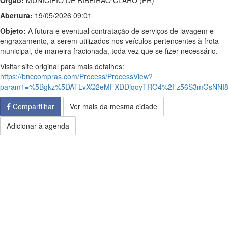
Órgão:
MUNICIPIO DE RIBEIRAO CLARO (PR)
Abertura:
19/05/2026 09:01
Objeto:
A futura e eventual contratação de serviços de lavagem e
engraxamento, a serem utilizados nos veículos pertencentes à frota
municipal, de maneira fracionada, toda vez que se fizer necessário.
Visitar site original para mais detalhes:
https://bnccompras.com/Process/ProcessView?
param1=%5Bgkz%5DATLvXQ2eMFXDDjqoyTRO4%2Fz56S3mGsNNI8
Compartilhar
Ver mais da mesma cidade
Adicionar à agenda