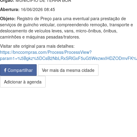
Órgão:
MUNICIPIO DE TERRA BOA
Abertura:
16/06/2026 08:45
Objeto:
Registro de Preço para uma eventual para prestação de
serviços de guincho veicular, compreendendo remoção, transporte e
deslocamento de veículos leves, vans, micro-ônibus, ônibus,
caminhões e máquinas pesadas/tratores.
Visitar site original para mais detalhes:
https://bnccompras.com/Process/ProcessView?
param1=%5Bgkz%5DCsB2NbLRxSRlGxF5uG5WezwxIHDZODmvFK%2
Compartilhar
Ver mais da mesma cidade
Adicionar à agenda