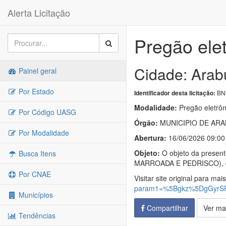
Alerta Licitação
Pregão ele
Cidade: Arab
Painel geral
Por Estado
BNC
Identificador desta licitação:
Modalidade:
Pregão eletrôn
Por Código UASG
Órgão:
MUNICIPIO DE AR
Por Modalidade
Abertura:
16/06/2026 09:00
Objeto:
O objeto da presen
Busca Itens
MARROADA E PEDRISCO), des
Por CNAE
Visitar site original para mai
param1=%5Bgkz%5DgGyrSR
Municípios
Compartilhar
Ver ma
Tendências