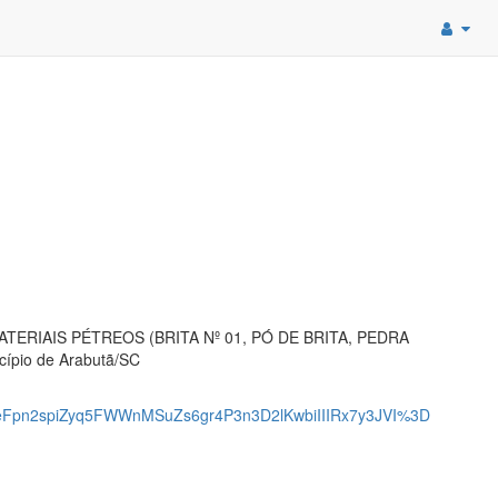
 de MATERIAIS PÉTREOS (BRITA Nº 01, PÓ DE BRITA, PEDRA
ípio de Arabutã/SC
pn2spiZyq5FWWnMSuZs6gr4P3n3D2lKwbiIIIRx7y3JVI%3D