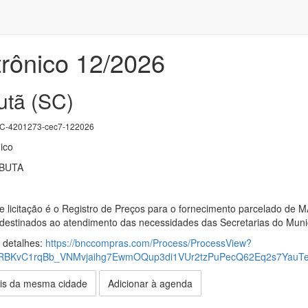
trônico 12/2026
utã (SC)
-4201273-cec7-122026
ico
ABUTA
te licitação é o Registro de Preços para o fornecimento parcelado
tinados ao atendimento das necessidades das Secretarias do Munic
s detalhes:
https://bnccompras.com/Process/ProcessView?
BKvC1rqBb_VNMvjaihg7EwmOQup3di1VUr2tzPuPecQ62Eq2s7YauTeF
is da mesma cidade
Adicionar à agenda