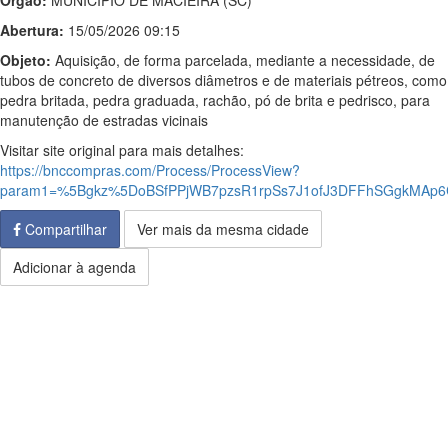
Órgão:
MUNICIPIO DE MACIEIRA (SC)
Abertura:
15/05/2026 09:15
Objeto:
Aquisição, de forma parcelada, mediante a necessidade, de
tubos de concreto de diversos diâmetros e de materiais pétreos, como
pedra britada, pedra graduada, rachão, pó de brita e pedrisco, para
manutenção de estradas vicinais
Visitar site original para mais detalhes:
https://bnccompras.com/Process/ProcessView?
param1=%5Bgkz%5DoBSfPPjWB7pzsR1rpSs7J1ofJ3DFFhSGgkMAp6
Compartilhar
Ver mais da mesma cidade
Adicionar à agenda