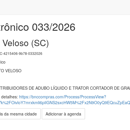
trônico 033/2026
o Veloso (SC)
-4215406-9b78-0332026
ico
TO VELOSO
STRIBUIDORES DE ADUBO LÍQUIDO E TRATOR CORTADOR DE GRA
s detalhes:
https://bnccompras.com/Process/ProcessView?
k%2FOivloY7mrxkmli6piIGNS2sxcHW5M%2Fx2N9O0yQ9EQcuZpE
is da mesma cidade
Adicionar à agenda