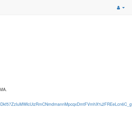
MA.
aQDkf57ZzIuMWlcUizRmCNmdmannMpcqxDmtFVmhX%2FREeLcn6C_