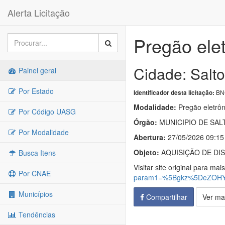
Alerta Licitação
Pregão ele
Cidade: Salt
Painel geral
Por Estado
BNC
Identificador desta licitação:
Modalidade:
Pregão eletrôn
Por Código UASG
Órgão:
MUNICIPIO DE SAL
Por Modalidade
Abertura:
27/05/2026 09:15
Objeto:
AQUISIÇÃO DE DI
Busca Itens
Visitar site original para mai
Por CNAE
param1=%5Bgkz%5DeZOHY
Municípios
Compartilhar
Ver ma
Tendências