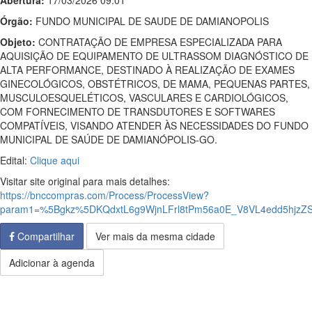
Abertura:
17/03/2026 09:01
Órgão:
FUNDO MUNICIPAL DE SAUDE DE DAMIANOPOLIS
Objeto:
CONTRATAÇÃO DE EMPRESA ESPECIALIZADA PARA
AQUISIÇÃO DE EQUIPAMENTO DE ULTRASSOM DIAGNÓSTICO DE
ALTA PERFORMANCE, DESTINADO À REALIZAÇÃO DE EXAMES
GINECOLÓGICOS, OBSTÉTRICOS, DE MAMA, PEQUENAS PARTES,
MUSCULOESQUELÉTICOS, VASCULARES E CARDIOLÓGICOS,
COM FORNECIMENTO DE TRANSDUTORES E SOFTWARES
COMPATÍVEIS, VISANDO ATENDER ÀS NECESSIDADES DO FUNDO
MUNICIPAL DE SAÚDE DE DAMIANÓPOLIS-GO.
Edital:
Clique aqui
Visitar site original para mais detalhes:
https://bnccompras.com/Process/ProcessView?
param1=%5Bgkz%5DKQdxtL6g9WjnLFrl8tPm56a0E_V8VL4edd5hjz
Compartilhar
Ver mais da mesma cidade
Adicionar à agenda