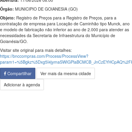
Abertura:
17/06/2026 08:00
Órgão:
MUNICIPIO DE GOIANESIA (GO)
Objeto:
Registro de Preços para a Registro de Preços, para a
contratação de empresa para Locação de Caminhão tipo Munck, ano
e modelo de fabricação não inferior ao ano de 2.000 para atender as
necessidades da Secretaria de Infraestrutura do Município de
Goianésia/GO.
Visitar site original para mais detalhes:
https://bnccompras.com/Process/ProcessView?
param1=%5Bgkz%5Dxg5I4jymaSWIGPlaBCMCB_JnCzEYHCpAQ%2FK
Compartilhar
Ver mais da mesma cidade
Adicionar à agenda