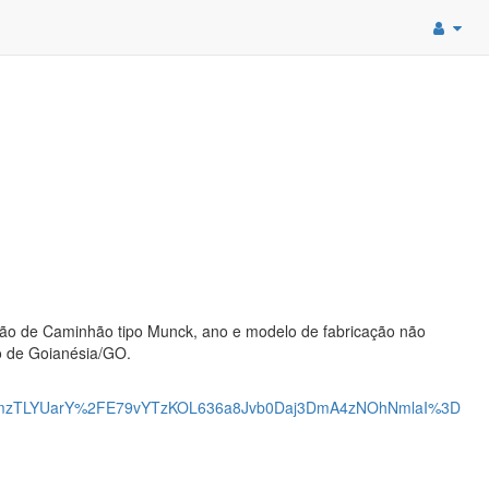
ção de Caminhão tipo Munck, ano e modelo de fabricação não
io de Goianésia/GO.
dbmzTLYUarY%2FE79vYTzKOL636a8Jvb0Daj3DmA4zNOhNmlaI%3D