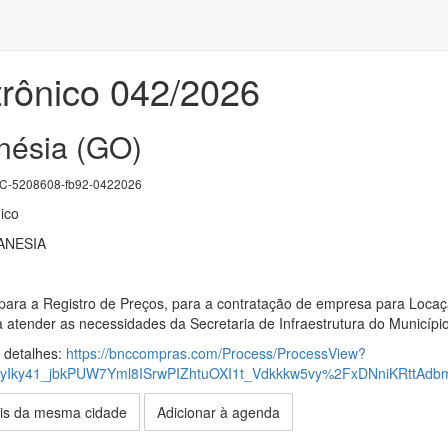
trônico 042/2026
nésia (GO)
-5208608-fb92-0422026
ico
ANESIA
para a Registro de Preços, para a contratação de empresa para Loca
ra atender as necessidades da Secretaria de Infraestrutura do Municíp
s detalhes:
https://bnccompras.com/Process/ProcessView?
Iky41_jbkPUW7Yml8ISrwPIZhtuOXI1t_Vdkkkw5vy%2FxDNniKRttA
is da mesma cidade
Adicionar à agenda