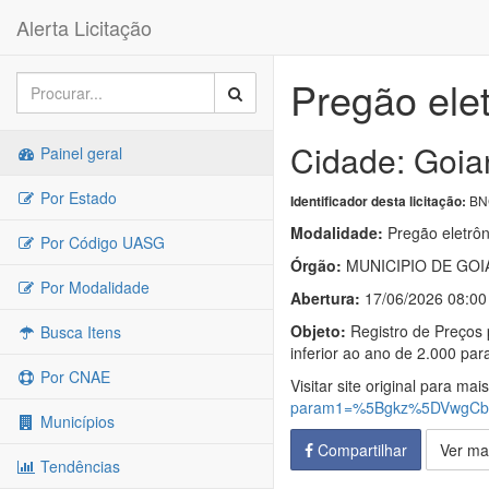
Alerta Licitação
Pregão ele
Cidade: Goia
Painel geral
Por Estado
BNC
Identificador desta licitação:
Modalidade:
Pregão eletrôn
Por Código UASG
Órgão:
MUNICIPIO DE GOI
Por Modalidade
Abertura:
17/06/2026 08:00
Objeto:
Registro de Preços 
Busca Itens
inferior ao ano de 2.000 pa
Por CNAE
Visitar site original para mai
param1=%5Bgkz%5DVwgCby
Municípios
Compartilhar
Ver ma
Tendências