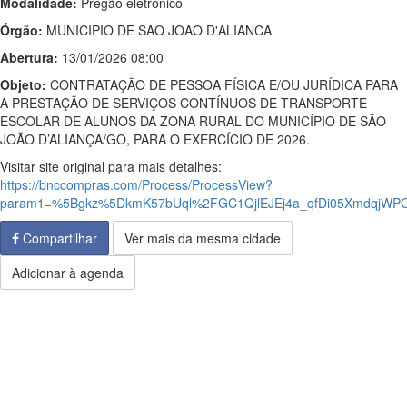
Modalidade:
Pregão eletrônico
Órgão:
MUNICIPIO DE SAO JOAO D'ALIANCA
Abertura:
13/01/2026 08:00
Objeto:
CONTRATAÇÃO DE PESSOA FÍSICA E/OU JURÍDICA PARA
A PRESTAÇÃO DE SERVIÇOS CONTÍNUOS DE TRANSPORTE
ESCOLAR DE ALUNOS DA ZONA RURAL DO MUNICÍPIO DE SÃO
JOÃO D’ALIANÇA/GO, PARA O EXERCÍCIO DE 2026.
Visitar site original para mais detalhes:
https://bnccompras.com/Process/ProcessView?
param1=%5Bgkz%5DkmK57bUql%2FGC1QjlEJEj4a_qfDi05XmdqjW
Compartilhar
Ver mais da mesma cidade
Adicionar à agenda