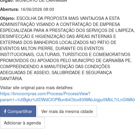
Órgão:
MUNICIPIO DE CARNAIBA
Abertura:
16/06/2026 08:00
Objeto:
ESCOLHA DA PROPOSTA MAIS VANTAJOSA A ESTA
ADMINISTRAÇÃO VISANDO A CONTRATAÇÃO DE EMPRESA
ESPECIALIZADA PARA A PRESTAÇÃO DOS SERVIÇOS DE LIMPEZA,
DESINFECÇÃO E HIGIENIZAÇÃO DAS ÁREAS INTERNAS E
EXTERNAS DOS BANHEIROS LOCALIZADOS NO PÁTIO DE
EVENTOS MILTON PIERRE, DURANTE OS EVENTOS
INSTITUCIONAIS, CULTURAIS, TURÍSTICOS E COMEMORATIVOS
PROMOVIDOS OU APOIADOS PELO MUNICÍPIO DE CARNAÍBA PE,
COMPREENDENDO A MANUTENÇÃO DAS CONDIÇÕES
ADEQUADAS DE ASSEIO, SALUBRIDADE E SEGURANÇA
SANITÁRIA.
Visitar site original para mais detalhes:
https://bnccompras.com/Process/ProcessView?
param1=%5Bgkz%5DWdClOPBun84Otox83WAbJojgu5MbL7rLnGWA
Compartilhar
Ver mais da mesma cidade
Adicionar à agenda