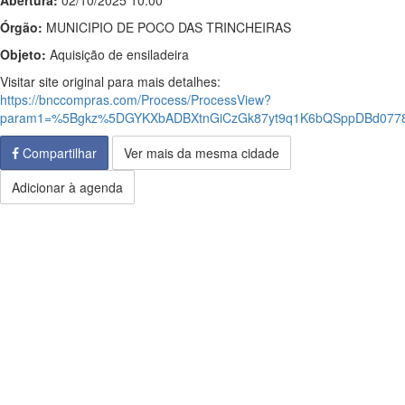
Abertura:
02/10/2025 10:00
Órgão:
MUNICIPIO DE POCO DAS TRINCHEIRAS
Objeto:
Aquisição de ensiladeira
Visitar site original para mais detalhes:
https://bnccompras.com/Process/ProcessView?
param1=%5Bgkz%5DGYKXbADBXtnGiCzGk87yt9q1K6bQSppDBd077
Compartilhar
Ver mais da mesma cidade
Adicionar à agenda