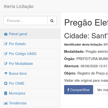
Alerta Licitação
Pregão Ele
Cidade: Sant
Painel geral
Por Estado
BR
Identificador desta licitação:
Modalidade:
Pregão eletrôn
Por Código UASG
Órgão:
PREFEITURA MUNIC
Por Modalidade
Abertura:
08/06/2026 12:01
Objeto:
Registro de Preço pa
Busca Itens
Visitar site original para mai
Por CNAE
Compartilhar
Ver ma
Municípios
Tendências