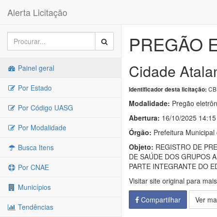
Alerta Licitação
PREGÃO E
Cidade Atala
Painel geral
Por Estado
CB
Identificador desta licitação:
Modalidade:
Pregão eletrôn
Por Código UASG
Abertura:
16/10/2025 14:15
Por Modalidade
Órgão:
Prefeitura Municipal
Objeto:
REGISTRO DE PRE
Busca Itens
DE SAÚDE DOS GRUPOS A,
PARTE INTEGRANTE DO ED
Por CNAE
Visitar site original para mai
Municípios
Compartilhar
Ver ma
Tendências