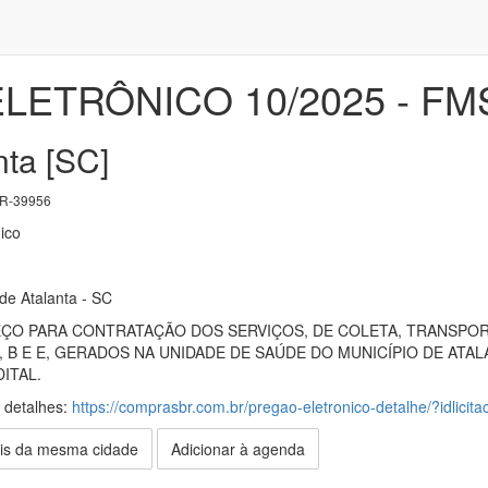
LETRÔNICO 10/2025 - FM
nta [SC]
R-39956
ico
 de Atalanta - SC
ÇO PARA CONTRATAÇÃO DOS SERVIÇOS, DE COLETA, TRANSPORT
 B E E, GERADOS NA UNIDADE DE SAÚDE DO MUNICÍPIO DE ATA
ITAL.
s detalhes:
https://comprasbr.com.br/pregao-eletronico-detalhe/?idlici
is da mesma cidade
Adicionar à agenda