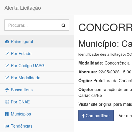
Alerta Licitação
CONCORRÊ
Município: Ca
Painel geral
Por Estado
CC
Identificador desta licitação:
Modalidade:
Concorrência
Por Código UASG
Abertura:
22/05/2026 15:00
Por Modalidade
Órgão:
Prefeitura da Cariac
Objeto:
contratação de empr
Busca Itens
Cariacica/ES
Por CNAE
Visitar site original para mai
Municípios
Compartilhar
Ver ma
Tendências