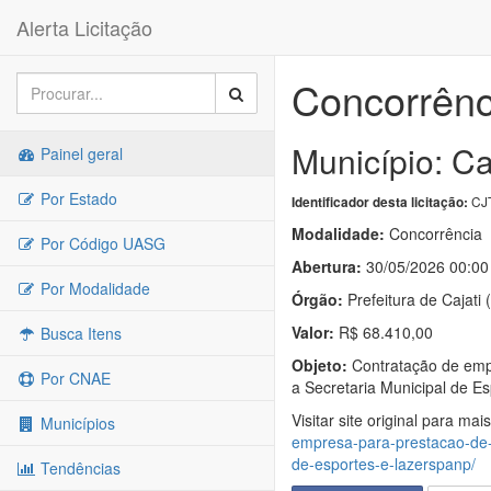
Alerta Licitação
Concorrênc
Município: Ca
Painel geral
Por Estado
CJT
Identificador desta licitação:
Modalidade:
Concorrência
Por Código UASG
Abertura:
30/05/2026 00:00
Por Modalidade
Órgão:
Prefeitura de Cajati 
Valor:
R$ 68.410,00
Busca Itens
Objeto:
Contratação de empr
Por CNAE
a Secretaria Municipal de Es
Visitar site original para mai
Municípios
empresa-para-prestacao-de-
de-esportes-e-lazerspanp/
Tendências