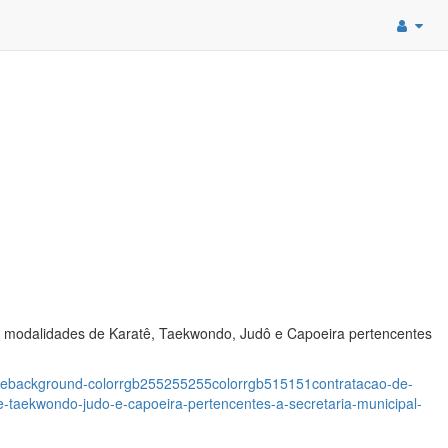
s modalidades de Karatê, Taekwondo, Judô e Capoeira pertencentes
-stylebackground-colorrgb255255255colorrgb515151contratacao-de-
-taekwondo-judo-e-capoeira-pertencentes-a-secretaria-municipal-