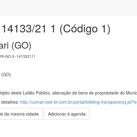
i 14133/21 1 (Código 1)
ri (GO)
I-GO-3--141332111
i (GO)
jeto deste Leilão Público, alienação de bens de propriedade do Muni
s detalhes:
http://cumari.bsit-br.com.br/portal/bidding-transparency.jsf?
is da mesma cidade
Adicionar à agenda