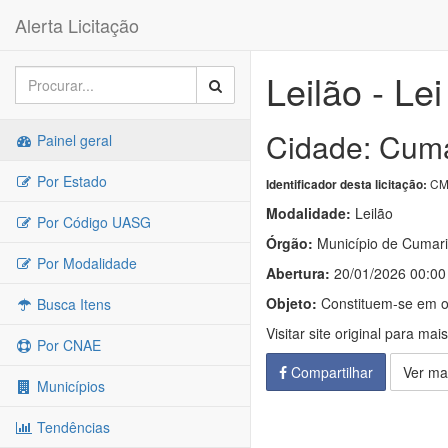
Alerta Licitação
Leilão - Le
Cidade: Cuma
Painel geral
Por Estado
CMR
Identificador desta licitação:
Modalidade:
Leilão
Por Código UASG
Órgão:
Município de Cumar
Por Modalidade
Abertura:
20/01/2026 00:00
Objeto:
Constituem-se em ob
Busca Itens
Visitar site original para mai
Por CNAE
Compartilhar
Ver ma
Municípios
Tendências