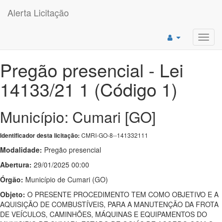
Alerta Licitação
Toggl
navig
Pregão presencial - Lei
14133/21 1 (Código 1)
Município: Cumari [GO]
CMRI-GO-8--141332111
Identificador desta licitação:
Modalidade:
Pregão presencial
Abertura:
29/01/2025 00:00
Órgão:
Município de Cumari (GO)
Objeto:
O PRESENTE PROCEDIMENTO TEM COMO OBJETIVO E A
AQUISIÇÃO DE COMBUSTÍVEIS, PARA A MANUTENÇÃO DA FROTA
DE VEÍCULOS, CAMINHÕES, MÁQUINAS E EQUIPAMENTOS DO