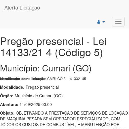
Alerta Licitação
Toggl
navig
Pregão presencial - Lei
14133/21 4 (Código 5)
Município: Cumari (GO)
CMRI-GO-8--141332145
Identificador desta licitação:
Modalidade:
Pregão presencial
Órgão:
Município de Cumari (GO)
Abertura:
11/09/2025 00:00
Objeto:
OBJETIVANDO A PRESTAÇÃO DE SERVIÇOS DE LOCAÇÃO
DE MAQUINA PESADA SEM OPERADOR ESPECIALIZADO, COM
TODOS OS CUSTOS DE COMBUSTÍVEL, E MANUTENÇÃO POR