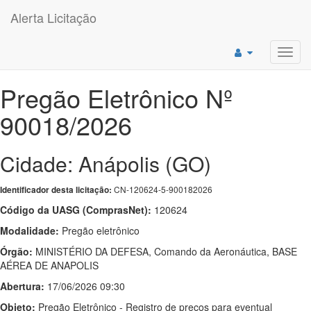
Alerta Licitação
Toggl
navig
Pregão Eletrônico Nº
90018/2026
Cidade: Anápolis (GO)
CN-120624-5-900182026
Identificador desta licitação:
Código da UASG (ComprasNet):
120624
Modalidade:
Pregão eletrônico
Órgão:
MINISTÉRIO DA DEFESA, Comando da Aeronáutica, BASE
AÉREA DE ANAPOLIS
Abertura:
17/06/2026 09:30
Objeto:
Pregão Eletrônico - Registro de preços para eventual