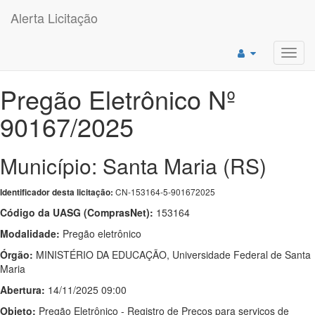
Alerta Licitação
Toggl
navig
Pregão Eletrônico Nº
90167/2025
Município: Santa Maria (RS)
CN-153164-5-901672025
Identificador desta licitação:
Código da UASG (ComprasNet):
153164
Modalidade:
Pregão eletrônico
Órgão:
MINISTÉRIO DA EDUCAÇÃO, Universidade Federal de Santa
Maria
Abertura:
14/11/2025 09:00
Objeto:
Pregão Eletrônico - Registro de Preços para serviços de