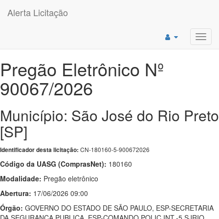
Alerta Licitação
Toggl
navig
Pregão Eletrônico Nº
90067/2026
Município: São José do Rio Preto
[SP]
CN-180160-5-900672026
Identificador desta licitação:
Código da UASG (ComprasNet):
180160
Modalidade:
Pregão eletrônico
Abertura:
17/06/2026 09:00
Órgão:
GOVERNO DO ESTADO DE SÃO PAULO, ESP-SECRETARIA
DA SEGURANCA PUBLICA, ESP-COMANDO POLIC.INT.-5 SJRIO