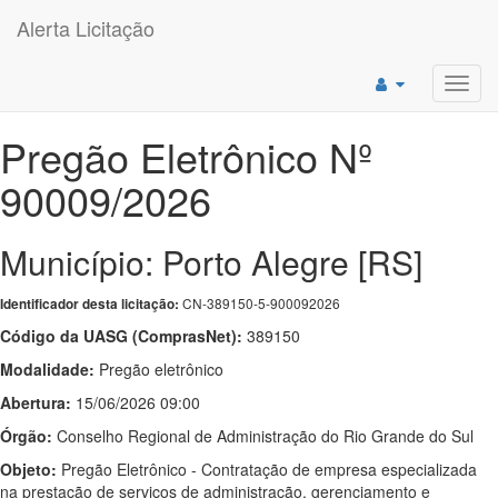
Alerta Licitação
Toggl
navig
Pregão Eletrônico Nº
90009/2026
Município: Porto Alegre [RS]
CN-389150-5-900092026
Identificador desta licitação:
Código da UASG (ComprasNet):
389150
Modalidade:
Pregão eletrônico
Abertura:
15/06/2026 09:00
Órgão:
Conselho Regional de Administração do Rio Grande do Sul
Objeto:
Pregão Eletrônico - Contratação de empresa especializada
na prestação de serviços de administração, gerenciamento e