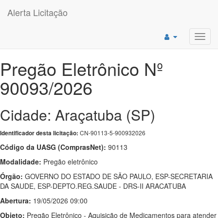
Alerta Licitação
Toggl
navig
Pregão Eletrônico Nº
90093/2026
Cidade: Araçatuba (SP)
CN-90113-5-900932026
Identificador desta licitação:
Código da UASG (ComprasNet):
90113
Modalidade:
Pregão eletrônico
Órgão:
GOVERNO DO ESTADO DE SÃO PAULO, ESP-SECRETARIA
DA SAUDE, ESP-DEPTO.REG.SAUDE - DRS-II ARACATUBA
Abertura:
19/05/2026 09:00
Objeto:
Pregão Eletrônico - Aquisição de Medicamentos para atender