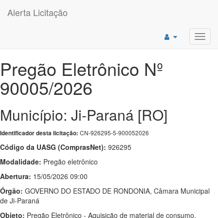
Alerta Licitação
Toggl
navig
Pregão Eletrônico Nº
90005/2026
Município: Ji-Paraná [RO]
CN-926295-5-900052026
Identificador desta licitação:
Código da UASG (ComprasNet):
926295
Modalidade:
Pregão eletrônico
Abertura:
15/05/2026 09:00
Órgão:
GOVERNO DO ESTADO DE RONDONIA, Câmara Municipal
de Ji-Paraná
Objeto:
Pregão Eletrônico - Aquisição de material de consumo,