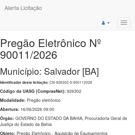
Alerta Licitação
Toggl
navig
Pregão Eletrônico Nº
90011/2026
Município: Salvador [BA]
CN-926302-5-900112026
Identificador desta licitação:
Código da UASG (ComprasNet):
926302
Modalidade:
Pregão eletrônico
Abertura:
16/06/2026 09:00
Órgão:
GOVERNO DO ESTADO DA BAHIA, Procuradoria Geral de
Justiça do Estado da Bahia
Objeto:
Pregão Eletrônico - Aquisição de Equipamentos