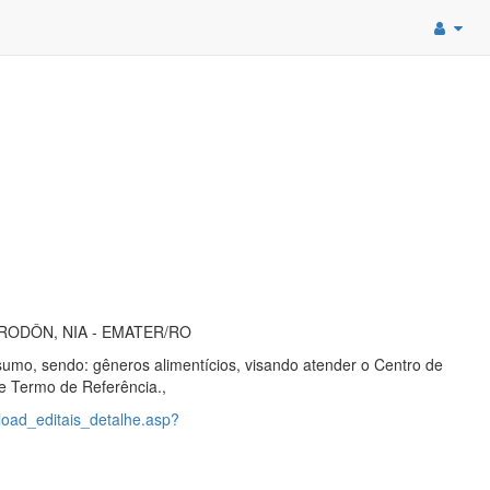
RODÔN, NIA - EMATER/RO
nsumo, sendo: gêneros alimentícios, visando atender o Centro de
e Termo de Referência.,
load_editais_detalhe.asp?