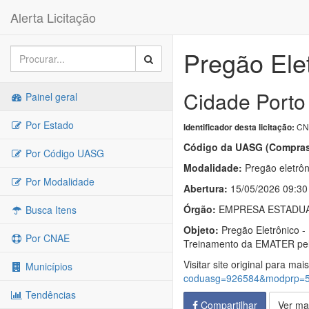
Alerta Licitação
Pregão Ele
Cidade Porto
Painel geral
Por Estado
CN-
Identificador desta licitação:
Código da UASG (Compras
Por Código UASG
Modalidade:
Pregão eletrôn
Por Modalidade
Abertura:
15/05/2026 09:30
Órgão:
EMPRESA ESTADUAL
Busca Itens
Objeto:
Pregão Eletrônico - 
Por CNAE
Treinamento da EMATER pelo
Visitar site original para mai
Municípios
coduasg=926584&modprp=
Tendências
Compartilhar
Ver ma