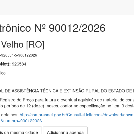
trônico Nº 90012/2026
 Velho [RO]
926584-5-900122026
Net):
926584
ico
 DE ASSISTÊNCIA TÉCNICA E EXTINSÃO RURAL DO ESTADO DE 
Registro de Preço para futura e eventual aquisição de material de co
 período de 12 (doze) meses, conforme especificação no item 3 dest
s detalhes:
http://comprasnet.gov.br/ConsultaLicitacoes/download/down
5&numprp=900122026
is da mesma cidade
Adicionar à agenda