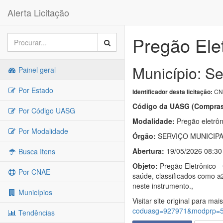
Alerta Licitação
Pregão Ele
Município: Se
Painel geral
Por Estado
CN-
Identificador desta licitação:
Código da UASG (Compras
Por Código UASG
Modalidade:
Pregão eletrôn
Por Modalidade
Órgão:
SERVIÇO MUNICIPA
Abertura:
19/05/2026 08:30
Busca Itens
Objeto:
Pregão Eletrônico - 
Por CNAE
saúde, classificados como a2
neste instrumento.,
Municípios
Visitar site original para mai
coduasg=927971&modprp=
Tendências