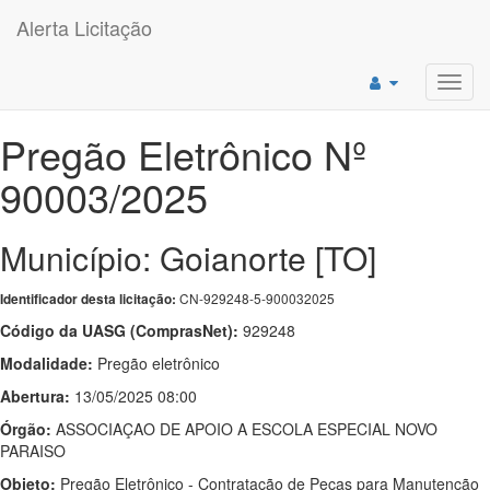
Alerta Licitação
Toggl
navig
Pregão Eletrônico Nº
90003/2025
Município: Goianorte [TO]
CN-929248-5-900032025
Identificador desta licitação:
Código da UASG (ComprasNet):
929248
Modalidade:
Pregão eletrônico
Abertura:
13/05/2025 08:00
Órgão:
ASSOCIAÇAO DE APOIO A ESCOLA ESPECIAL NOVO
PARAISO
Objeto:
Pregão Eletrônico - Contratação de Peças para Manutenção