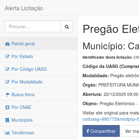
Alerta Licitação
Pregão Ele
Município: C
Painel geral
Por Estado
CN-
Identificador desta licitação:
Código da UASG (Compras
Por Código UASG
Modalidade:
Pregão eletrôn
Por Modalidade
Órgão:
PREFEITURA MUNI
Abertura:
22/12/2025 09:00
Busca Itens
Objeto:
Pregão Eletrônico - 
Por CNAE
Visitar site original para mai
coduasg=980772&modprp=
Municípios
Compartilhar
Ver ma
Tendências