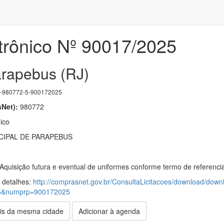
trônico Nº 90017/2025
arapebus (RJ)
980772-5-900172025
Net):
980772
ico
CIPAL DE PARAPEBUS
Aquisição futura e eventual de uniformes conforme termo de referencia
s detalhes:
http://comprasnet.gov.br/ConsultaLicitacoes/download/down
5&numprp=900172025
is da mesma cidade
Adicionar à agenda