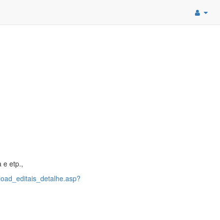
 e etp.,
load_editais_detalhe.asp?