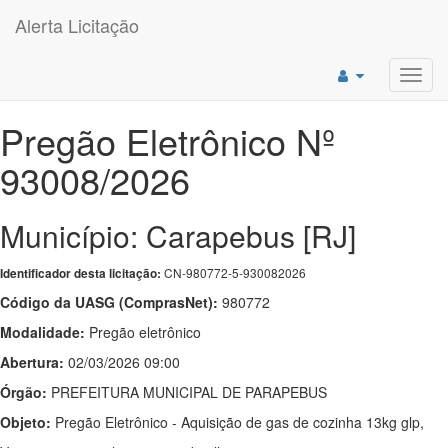
Alerta Licitação
Toggl
navig
Pregão Eletrônico Nº
93008/2026
Município: Carapebus [RJ]
CN-980772-5-930082026
Identificador desta licitação:
Código da UASG (ComprasNet):
980772
Modalidade:
Pregão eletrônico
Abertura:
02/03/2026 09:00
Órgão:
PREFEITURA MUNICIPAL DE PARAPEBUS
Objeto:
Pregão Eletrônico - Aquisição de gas de cozinha 13kg glp,