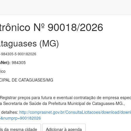
trônico Nº 90018/2026
ataguases (MG)
984305-5-900182026
Net):
984305
ico
CIPAL DE CATAGUASES/MG
 Registrar preços para futura e eventual contratação de empresa esp
 Secretaria de Saúde da Prefeitura Municipal de Cataguases-MG.,
s detalhes:
http://comprasnet.gov.br/ConsultaLicitacoes/download/down
5&numprp=900182026
is da mesma cidade
Adicionar à agenda