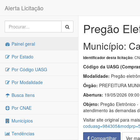
Alerta Licitação
Pregão Ele
Município: C
Painel geral
Por Estado
CN-
Identificador desta licitação:
Código da UASG (Compras
Por Código UASG
Modalidade:
Pregão eletrôn
Por Modalidade
Órgão:
PREFEITURA MUNI
Abertura:
19/05/2026 09:00
Busca Itens
Objeto:
Pregão Eletrônico -
Por CNAE
atendimento às demandas da
Visitar site original para mai
Municípios
coduasg=984305&modprp=
Tendências
Compartilhar
Ver ma