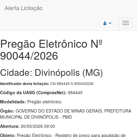
Alerta Licitação
Toggl
navig
Pregão Eletrônico Nº
90044/2026
Cidade: Divinópolis (MG)
CN-984445-5-900442026
Identificador desta licitação:
Código da UASG (ComprasNet):
984445
Modalidade:
Pregão eletrônico
Órgão:
GOVERNO DO ESTADO DE MINAS GERAIS, PREFEITURA
MUNICIPAL DE DIVINÓPOLIS - PMD
Abertura:
20/05/2026 09:00
Objeto:
Pregão Eletrônico - Registro de preço para aquisição de