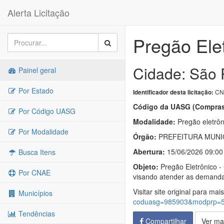
Alerta Licitação
Pregão Ele
Cidade: São 
Painel geral
Por Estado
CN-
Identificador desta licitação:
Código da UASG (Compras
Por Código UASG
Modalidade:
Pregão eletrôn
Por Modalidade
Órgão:
PREFEITURA MUNIC
Abertura:
15/06/2026 09:00
Busca Itens
Objeto:
Pregão Eletrônico -
Por CNAE
visando atender as demandas
Visitar site original para mai
Municípios
coduasg=985903&modprp=
Tendências
Compartilhar
Ver ma