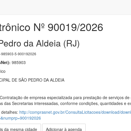
trônico Nº 90019/2026
Pedro da Aldeia (RJ)
985903-5-900192026
Net):
985903
ico
IPAL DE SÃO PEDRO DA ALDEIA
 Contratação de empresa especializada para prestação de serviços de
 das Secretarias interessadas, conforme condições, quantidades e exi
s detalhes:
http://comprasnet.gov.br/ConsultaLicitacoes/download/down
5&numprp=900192026
is da mesma cidade
Adicionar à agenda