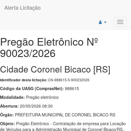
Alerta Licitação
Toggl
navig
Pregão Eletrônico Nº
90023/2026
Cidade Coronel Bicaco [RS]
CN-988615-5-900232026
Identificador desta licitação:
Código da UASG (ComprasNet):
988615
Modalidade:
Pregão eletrônico
Abertura:
20/05/2026 08:30
Órgão:
PREFEITURA MUNICIPAL DE CORONEL BICACO RS
Objeto:
Pregão Eletrônico - Contratação de empresa para Locação
de Veículos para a Administração Municipal de Coronel Bicaco/RS.,