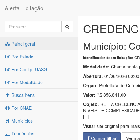
Alerta Licitação
CREDENCI
Município: Co
Painel geral
Por Estado
CR
Identificador desta licitação:
Modalidade:
Chamamento p
Por Código UASG
Abertura:
01/06/2026 00:00
Por Modalidade
Órgão:
Prefeitura de Cordei
Valor:
R$ 356.841,00
Busca Itens
Objeto:
REF. A CREDENCIA
Por CNAE
NÍVEIS DE COMPLEXIDAD
[...]
Municípios
Visitar site original para mai
Tendências
Compartilhar
Ver ma