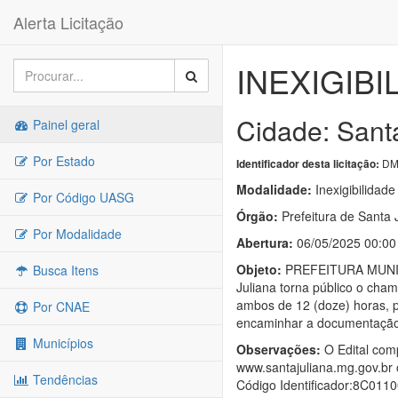
Alerta Licitação
INEXIGIBI
Cidade: Sant
Painel geral
Por Estado
DM
Identificador desta licitação:
Modalidade:
Inexigibilidade
Por Código UASG
Órgão:
Prefeitura de Santa 
Por Modalidade
Abertura:
06/05/2025 00:00
Objeto:
PREFEITURA MUNICI
Busca Itens
Juliana torna público o cha
ambos de 12 (doze) horas, p
Por CNAE
encaminhar a documentação a
Municípios
Observações:
O Edital comp
www.santajuliana.mg.gov.br o
Tendências
Código Identificador:8C011