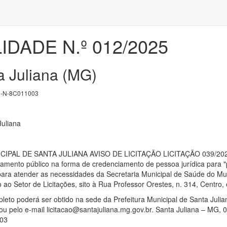
LIDADE N.º 012/2025
a Juliana (MG)
-N-8C011003
Juliana
PAL DE SANTA JULIANA AVISO DE LICITAÇÃO LICITAÇÃO 039/2025, I
mamento público na forma de credenciamento de pessoa jurídica para "
ara atender as necessidades da Secretaria Municipal de Saúde do Mu
o Setor de Licitações, sito à Rua Professor Orestes, n. 314, Centro
leto poderá ser obtido na sede da Prefeitura Municipal de Santa Julian
u pelo e-mail licitacao@santajuliana.mg.gov.br. Santa Juliana – MG, 0
003