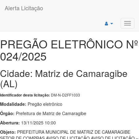
Alerta Licitação
Toggl
navig
PREGÃO ELETRÔNICO Nº
024/2025
Cidade: Matriz de Camaragibe
(AL)
DM-N-D2FF1033
Identificador desta licitação:
Modalidade:
Pregão eletrônico
Órgão:
Prefeitura de Matriz de Camaragibe
Abertura:
13/11/2025 10:00
Objeto:
PREFEITURA MUNICIPAL DE MATRIZ DE CAMARAGIBE
SETOR DE COMPRAS AVISO DE LICITAÇÃO AVISO DE LICITAÇÃO –