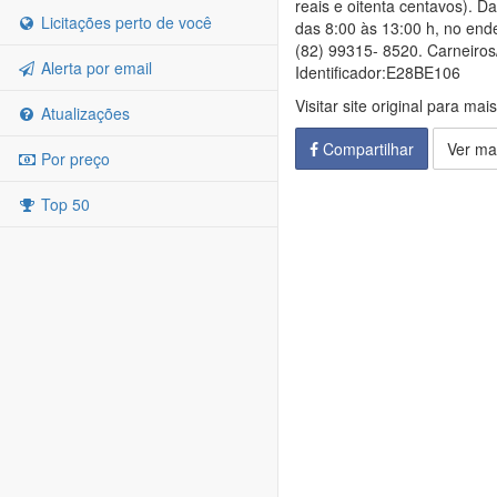
reais e oitenta centavos). 
Licitações perto de você
das 8:00 às 13:00 h, no ende
(82) 99315- 8520. Carneiro
Alerta por email
Identificador:E28BE106
Visitar site original para mai
Atualizações
Compartilhar
Ver ma
Por preço
Top 50