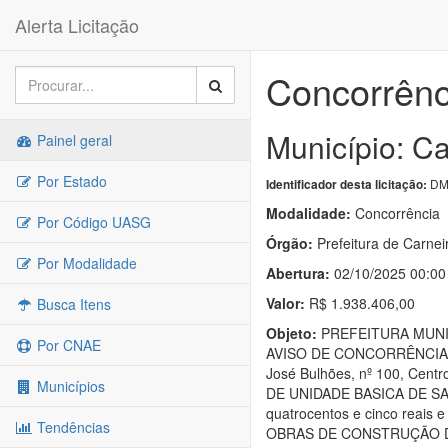
Alerta Licitação
Concorrênc
Município: Ca
Painel geral
Por Estado
DM
Identificador desta licitação:
Modalidade:
Concorrência
Por Código UASG
Órgão:
Prefeitura de Carnei
Por Modalidade
Abertura:
02/10/2025 00:00
Valor:
R$ 1.938.406,00
Busca Itens
Objeto:
PREFEITURA MUNI
Por CNAE
AVISO DE CONCORRÊNCIA PÚB
José Bulhões, nº 100, Cent
Municípios
DE UNIDADE BASICA DE SAÚD
quatrocentos e cinco reais e
Tendências
OBRAS DE CONSTRUÇÃO DE UM