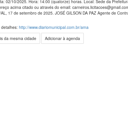
Data: 02/10/2025. Hora: 14:00 (quatorze) horas. Local: Sede da Prefei
reço acima citado ou através do email: carneiros.licitacoes@gmail.co
s/AL, 17 de setembro de 2025. JOSÉ GILSON DA PAZ Agente de Contrat
s detalhes:
http://www.diariomunicipal.com.br/ama
is da mesma cidade
Adicionar à agenda