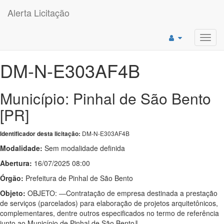
Alerta Licitação
Toggl
navig
DM-N-E303AF4B
Município: Pinhal de São Bento
[PR]
DM-N-E303AF4B
Identificador desta licitação:
Modalidade:
Sem modalidade definida
Abertura:
16/07/2025 08:00
Órgão:
Prefeitura de Pinhal de São Bento
Objeto:
OBJETO: ―Contratação de empresa destinada a prestação
de serviços (parcelados) para elaboração de projetos arquitetônicos,
complementares, dentre outros especificados no termo de referência
junto ao Município de Pinhal de São Bento‖.